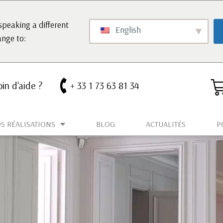
speaking a different
English
ange to:
in d'aide ?
+ 33 1 73 63 81 34
S RÉALISATIONS
BLOG
ACTUALITÉS
P