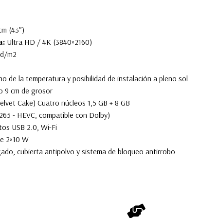
cm (43″)
a:
Ultra HD / 4K (3840×2160)
 cd/m2
o de la temperatura y posibilidad de instalación a pleno sol
o 9 cm de grosor
elvet Cake) Cuatro núcleos 1,5 GB + 8 GB
65 - HEVC, compatible con Dolby)
os USB 2.0, Wi-Fi
de 2×10 W
ado, cubierta antipolvo y sistema de bloqueo antirrobo