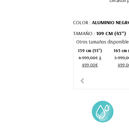
Livraison 
COLOR :
ALUMINIO NEGR
TAMAÑO :
109 CM (43″)
Otros tamaños disponible
139 cm (55")
165 cm 
4 999,00
€
4
5 999,0
499,00
€
499,0