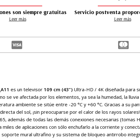
ones son siempre gratuitas
Servicio postventa propo
Leer más
Leer más
_A11
es un televisor
109 cm (43")
Ultra-HD / 4K diseñada para s
o se ve afectada por los elementos, ya sea la humedad, la lluvia o
ratura ambiente se sitúe entre -20 °C y +60 °C. Gracias a su pant
directa del sol, ¡sin preocuparse por el calor de los rayos solare
5, además de todas las demás conexiones necesarias (tomas HDM
miles de aplicaciones con sólo enchufarlo a la corriente y conectar
 soporte mural ultrafino y su sistema de bloqueo antirrobo integr