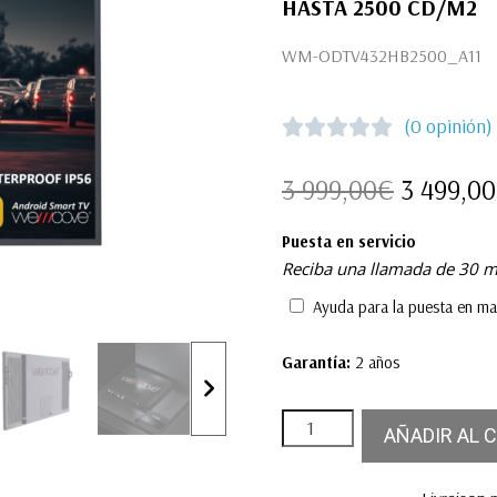
HASTA 2500 CD/M2
WM-ODTV432HB2500_A11
(0 opinión)





3 999,00
€
3 499,00
Puesta en servicio
Reciba una llamada de 30 m
Ayuda para la puesta en m
Garantía:
2 años
AÑADIR AL 