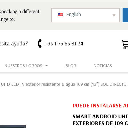
speaking a different
English
ange to:
sita ayuda?
+ 33 1 73 63 81 34
NUESTROS LOGROS
BLOG
NOTICIAS
D LED TV exterior resistente al agua 109 cm (43″) SOL DIRECTO y 
PUEDE INSTALARSE A
SMART ANDROID UHD 
EXTERIORES DE 109 