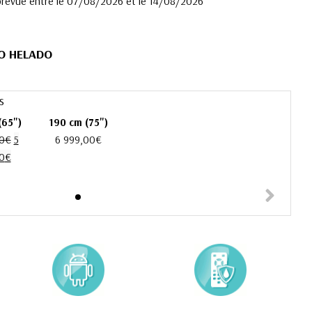
prévue entre le 07/08/2026 et le 14/08/2026
O HELADO
s
(65")
190 cm (75")
0
€
5
6 999,00
€
0
€